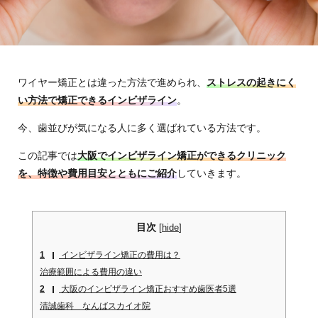
ワイヤー矯正とは違った方法で進められ、
ストレスの起きにく
い方法で矯正できるインビザライン
。
今、歯並びが気になる人に多く選ばれている方法です。
この記事では
大阪でインビザライン矯正ができるクリニック
を、特徴や費用目安とともにご紹介
していきます。
目次
[
hide
]
1
インビザライン矯正の費用は？
治療範囲による費用の違い
2
大阪のインビザライン矯正おすすめ歯医者5選
清誠歯科 なんばスカイオ院